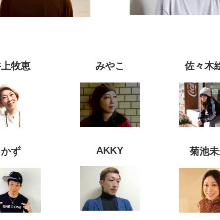
井上牧恵
みやこ
佐々木
AKKY
かず
菊池未