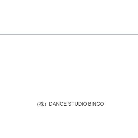
（株）DANCE STUDIO BINGO
HAによって保護されており、Googleの
プライバシーポリシー
と
© Copyright | Dance Studio Bingo 2019 All Right Reserved