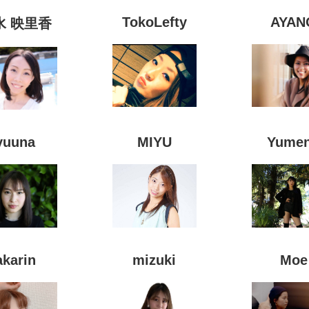
TokoLefty
AYAN
水 映里香
yuuna
MIYU
Yume
akarin
mizuki
Moe