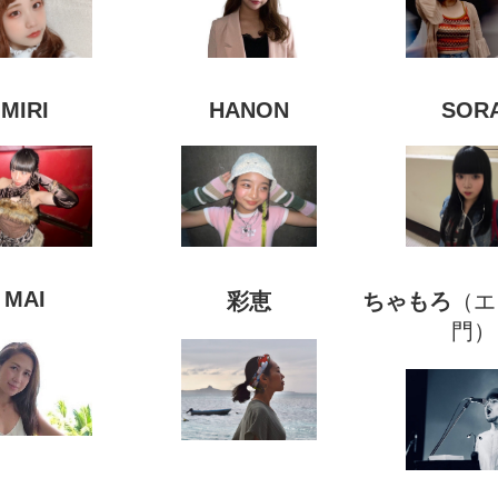
MIRI
HANON
SOR
MAI
彩恵
ちゃもろ
（エ
門）