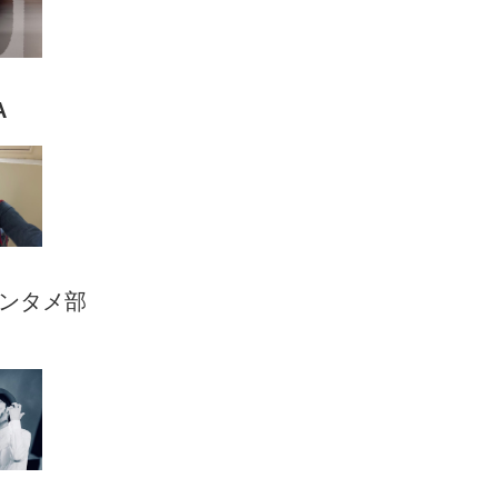
A
ンタメ部