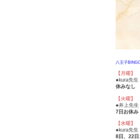
八王子BING
【月曜】
●kura先
休みなし
【火曜】
●井上先生
7
日お休み
【水曜】
●kura先
8日、22