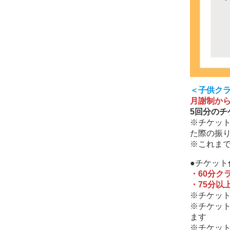
＜子供ク
月謝制か
5回分の
※チケッ
た際の振
※これま
●チケット
・60分クラ
・75分以上
※チケット
※チケット
ます
※チケッ