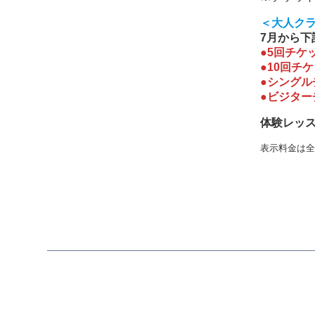
＜大人ク
7月から下
●5回チケッ
●10回チケ
●シングル
●ビジター
体験レッ
表示料金は全