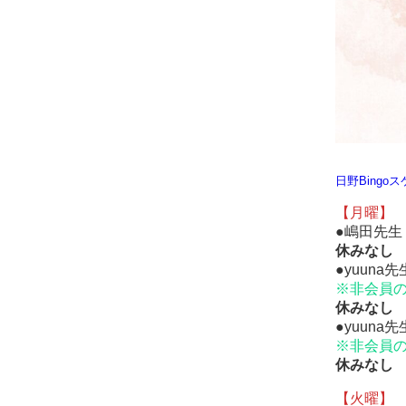
日野Bingo
【月曜】
●嶋田先生
休
みなし
●yuuna
※非会員
休
みなし
●yuuna
※
非会員
休
みなし
【火曜】