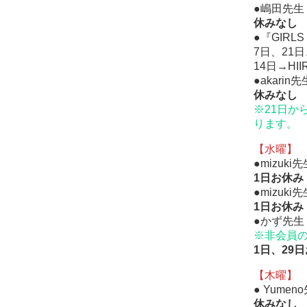
●嶋田先生
休みなし
●『GIRL
7日、21日
14日→HI
●akarin
休
みなし
※21日か
ります。
【水曜】
●mizuk
1日お休み
●mizuki
1日お休み
●かず先生『
※
非会員
1日、29
【木曜】
● Yumen
休みなし