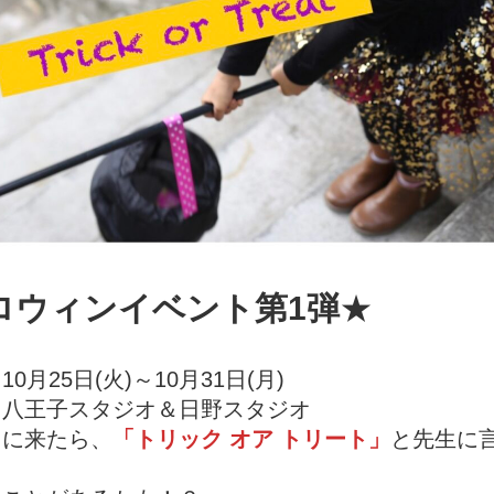
ロウィンイベント第1弾
★
0月25日(火)～10月31日(月)
】八王子スタジオ＆日野スタジオ
オに来たら、
「トリック オア トリート」
と先生に
。