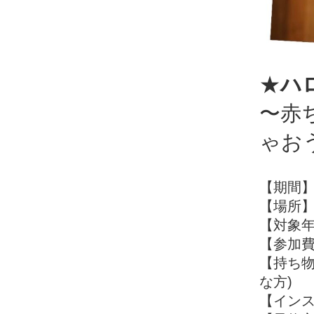
★
ハ
〜赤
ゃお
【期間】10
【場所
【対象年
【参加費
【持ち物
な方)
【インスト