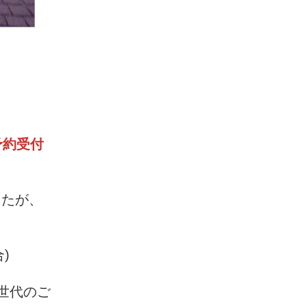
予約受付
したが、
)
世代のご