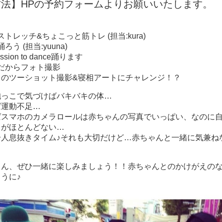
法】HPの予約フォームよりお願いいたします。
トレッチ&ちょこっと筋トレ (担当:kura)
ろう (担当:yuuna)
ission to dance踊ります
だからフォト撮影
とのツーショット撮影&寝相アートにチャレンジ！？
抱っこで気づけばバキバキの体…
ば運動不足…
ばスマホのカメラロールは赤ちゃんの写真でいっぱい、なのに
トがほとんどない…
一人息抜きタイム♪それも大切だけど…赤ちゃんと一緒に気兼ね
さん、ぜひ一緒に楽しみましょう！！赤ちゃんとのかけがえの
うに♪