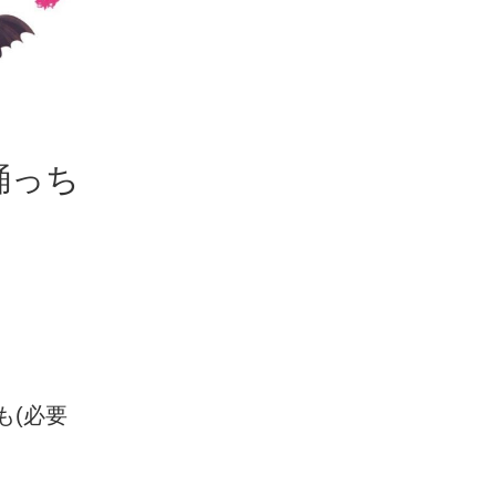
踊っち
も(必要