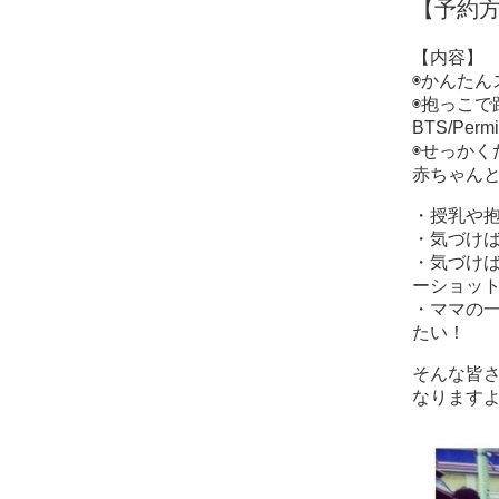
【予約方
【内容】
◉かんたんス
◉抱っこで踊
BTS/Perm
◉せっかく
赤ちゃん
・授乳や
・気づけ
・気づけ
ーショッ
・ママの
たい！
そんな皆
なりますよ