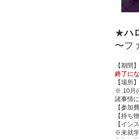
★
ハ
〜フ
【期間
終了に
【場所
※ 10
諸事情
【参加費
【持ち物
【インス
※未就