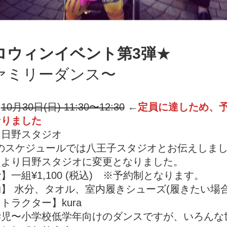
ロウィンイベント第3弾
★
ァミリーダンス〜
】
10月30日(日) 11:30〜12:30
←
定員に達しため、
なりました
】日野スタジオ
月のスケジュールでは八王子スタジオとお伝えしま
により日野スタジオに変更となりました。
】一組¥1,100 (税込) ※予約制となります。
】 水分、タオル、室内履きシューズ(履きたい場合
トラクター】kura
学児〜小学校低学年向けのダンスですが、いろんな